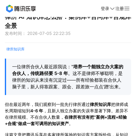
登录
注册
首页
新闻动态
文章详情
律所 AI 知识库怎么搭：案例库+合同库+合规库
全景
发布时间： 2026-07-05 22:22:35
律所知识库
一位律所合伙人最近跟我说："
培养一个能独立办大案的
合伙人，传统路径要 5-8 年
。这不是律师不够聪明，是
律所的知识从来没有沉淀过——所有经验都装在合伙人
脑子里，新人得靠跟案、跟会、跟差旅一点点'蹭'出来。
但在最近两年，我们观察到一批先行律所通过
律所知识库
把律师成
长周期缩短到
4-6 年
，且新人独立办案的失误率显著下降。差异不
在律所规模、不在合伙人数量，
在律所有没有把"案例+流程+经验
+合规"做成一套可调用的知识资产
。
这篇文章把腾讯乐享在多家律所落地的知识库方案拆给你，从知识