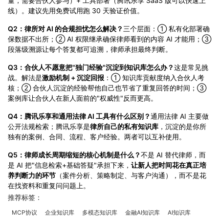
量，需要合伙人参与）+ 工具部署（腾讯乐享 SaaS 版可以快速上
线）。建议先用免费试用跑 30 天验证价值。
Q2：律所对 AI 的合规担忧怎么解决？
三个层面：① 私有化部署确
保数据不出所；② AI 权限继承确保律师看到的内容 AI 才能用；③
段落级溯源让每个答复都可追溯，律师承担最终判断。
Q3：合伙人不愿意把"独门经验"沉淀到知识库怎么办？
这是常见挑
战。解法是
激励机制 + 沉淀回报
：① 知识库贡献度纳入合伙人考
核；② 合伙人沉淀的经验帮他自己也节省了重复回答的时间；③
案例库让合伙人在新人面前的"权威性"反而更高。
Q4：腾讯乐享和通用法律 AI 工具有什么区别？
通用法律 AI 主要做
公开法规检索；腾讯乐享是
律所自己的私有知识库
，沉淀的是你所
独有的案例、合同、流程、客户经验。两者可以互补使用。
Q5：律师成长周期缩短的核心机制是什么？
不是 AI 替代律师，而
是 AI 把"信息检索+基础答疑"承担下来，
让新人把时间花在真正培
养判断力的环节
（案件分析、策略制定、与客户沟通），而不是花
在找资料和重复问问题上。
推荐标签：
MCP协议
企业知识库
多模态知识库
金融AI知识库
AI知识库