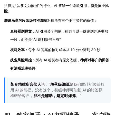
法律是"以条文为依据"的行业。AI 答错一个条款引用，
就是执业风
险
。
腾讯乐享的段落级精准溯源
对律所有三个不可替代的价值：
直接看到原文
：AI 引用某个判例，律师可以一键跳到判决书那
一段，而不是"AI 说判决书里有"
核对效率
：每个 AI 答案的核对成本从 10 分钟降到 30 秒
执业风险可控
：所有 AI 答复都有原文依据，
律师对客户的回答
有清晰追溯链路
某专精律所合伙人
说："
段落级溯源
是我们敢让初级律师
用 AI 的前提。没有这个，初级律师可能把 AI 的错答原
样转给客户，
那不是辅助，是定时炸弹
。"