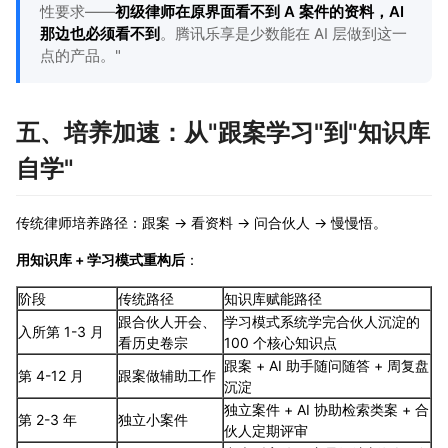
性要求——
初级律师在原界面看不到 A 案件的资料，AI
那边也必须看不到
。腾讯乐享是少数能在 AI 层做到这一
点的产品。"
五、培养加速：从"跟案学习"到"知识库
自学"
传统律师培养路径：跟案 → 看资料 → 问合伙人 → 慢慢悟。
用知识库 + 学习模式重构后
：
阶段
传统路径
知识库赋能路径
跟合伙人开会、
学习模式系统学完合伙人沉淀的
入所第 1-3 月
看历史卷宗
100 个核心知识点
跟案 + AI 助手随问随答 + 周复盘
第 4-12 月
跟案做辅助工作
沉淀
独立案件 + AI 协助检索类案 + 合
第 2-3 年
独立小案件
伙人定期评审