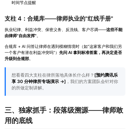
时间节点提醒
支柱 4：合规库——律师执业的"红线手册"
执业纪律、利益冲突、保密义务、反洗钱、客户尽调——
这些不能
由律师"自由发挥"
。
合规库 + AI 问答让律师在遇到模糊情境时（如"这家客户和我们另
一个客户有潜在利益冲突吗"）
先问 AI 拿到标准答案，再决定是否
升级到合规部
。
想看看四大支柱在律所落地具体长什么样？
[预约腾讯乐
享 30 分钟律所专场演示 →]
，我们的方案团队会针对你
的所做定制讲解。
三、独家抓手：段落级溯源——律师敢
用的底线