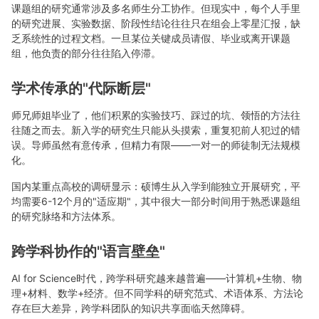
课题组的研究通常涉及多名师生分工协作。但现实中，每个人手里
的研究进展、实验数据、阶段性结论往往只在组会上零星汇报，缺
乏系统性的过程文档。一旦某位关键成员请假、毕业或离开课题
组，他负责的部分往往陷入停滞。
学术传承的"代际断层"
师兄师姐毕业了，他们积累的实验技巧、踩过的坑、领悟的方法往
往随之而去。新入学的研究生只能从头摸索，重复犯前人犯过的错
误。导师虽然有意传承，但精力有限——一对一的师徒制无法规模
化。
国内某重点高校的调研显示：硕博生从入学到能独立开展研究，平
均需要6-12个月的"适应期"，其中很大一部分时间用于熟悉课题组
的研究脉络和方法体系。
跨学科协作的"语言壁垒"
AI for Science时代，跨学科研究越来越普遍——计算机+生物、物
理+材料、数学+经济。但不同学科的研究范式、术语体系、方法论
存在巨大差异，跨学科团队的知识共享面临天然障碍。