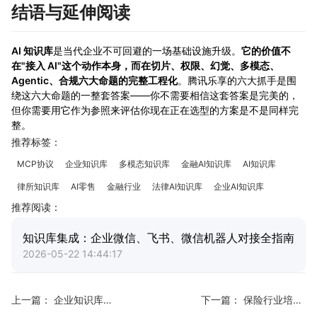
结语与延伸阅读
AI 知识库
是当代企业不可回避的一场基础设施升级。
它的价值不
在"接入 AI"这个动作本身，而在切片、权限、幻觉、多模态、
Agentic、合规六大命题的完整工程化
。腾讯乐享的六大抓手是围
绕这六大命题的一整套答案——你不需要相信这套答案是完美的，
但你需要用它作为参照来评估你现在正在选型的方案是不是同样完
整。
推荐标签：
MCP协议
企业知识库
多模态知识库
金融AI知识库
AI知识库
律所知识库
AI零售
金融行业
法律AI知识库
企业AI知识库
推荐阅读：
知识库集成：企业微信、飞书、微信机器人对接全指南
2026-05-22 14:44:17
上一篇：
企业知识库怎么搭建：从 0 到 1 的 5 步实操指南
下一篇：
保险行业培训知识库：业务员上手周期缩短的实战方法