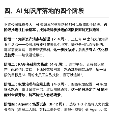
四、AI 知识库落地的四个阶段
不管公司规模多大，AI 知识库的落地路径都可以拆成四个阶段。
跨
阶段推进往往会翻车，按阶段稳步推进的团队反而能更快跑通
。
阶段一：知识资产清点与治理（2-4 周）
。上任何 AI 之前先做知识
资产盘点——公司现有资料在哪几个地方、哪些是可以直接用的、
哪些需要重写、哪些应该归档。
这一步没做好，后面所有 AI 优化都
是徒劳
——垃圾进垃圾出。
阶段二：RAG 基础能力搭建（4-8 周）
。选型平台、迁移知识资
产、配置切片策略、上线段落级溯源、跑通基础问答场景。这一阶
段的目标是"AI 回答比员工自己找快、且可以追溯"。
阶段三：权限治理与合规上线（4-6 周）
。四级权限配置、AI 权限
继承跑通、审计留痕开启、红队测试通过。
这一阶段决定了 AI 能不
能对全员开放、能不能进入敏感场景
。
阶段四：Agentic 场景试点（8-12 周）
。选取 1-3 个最耗人力的业
务流程（新员工入职、客服工单分类、周报生成等）做 Agentic 试