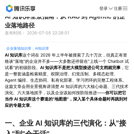
登录
注册
首页
新闻动态
文章详情
AI 知识库全景指南：从 RAG 到 Agentic 的企
业落地路径
发布时间： 2026-07-05 22:28:01
企业落地知识库；AI知识库
AI 知识库
这个词在 2026 年上半年被搜索了几十万次，但真正有资
格谈"落地"的企业并不多——大多数还停留在"上线一个 Chatbot 试
试看"的初级阶段。
AI 知识库不是把大模型接进公司文档就完事
，它
是一整套涵盖检索精度、权限治理、幻觉压制、多模态处理、
Agent 编排、生态协同、私有化部署、学习闭环的完整工程体系。
这篇文章会用全景视角讲清楚 AI 知识库的六大核心命题、三代技术
演化、六大落地抓手，以及企业该如何按阶段推进——
你可以把它
当作 AI 知识库这个赛道的"地图册"，深入某个具体命题时再跳到对
应的专题文章
。
一、企业 AI 知识库的三代演化：从"接
入"到"会干活"