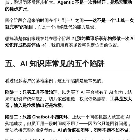
点，跑通闭环后逐步扩大。
Agentic 不是一次性铺开，是场景驱动
的稳步扩张
。
四个阶段合起来的时间在半年到一年之间——
这不是一个"上线一次
就完事"的项目
，而是一个持续迭代的能力建设。
想搞清楚你们家现在处在哪个阶段？
[预约腾讯乐享架构师做一次 AI
知识库成熟度评估 →]
，我们用真实场景帮你定位当前位置。
五、AI 知识库常见的五个陷阱
看过很多客户的落地案例，这五个陷阱是最常见的。
陷阱一：只买工具不做治理
。以为买了 AI 平台就有了 AI 能力，结
果知识资产依然散乱、切片依然粗糙、权限依然漂移。
工具是放大
器，输入是垃圾输出还是垃圾
。
陷阱二：只跑 Chatbot 不跑闭环
。上线一个问答机器人就宣布 AI
落地成功，但员工用一段时间就不用了——因为它只能回答问题，
无法承接完整的业务动作。
AI 的价值在闭环，闭环不跑不如不做
。