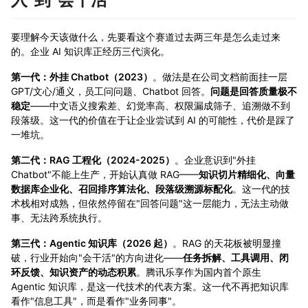
要理解今天该做什么，先要看这个赛道过去两三年是怎么走过来
的。企业 AI 知识库正经历三代演化。
第一代：外挂 Chatbot（2023）
。做法是在公司文档前面挂一层
GPT/文心/通义，员工问问题、Chatbot 回答。
问题是回答质量极不
稳定
——中文语义搜索差、幻觉率高、权限漏成筛子、追溯做不到
段落级。这一代的价值在于让企业尝试到 AI 的可能性，代价是踩了
一堆坑。
第二代：RAG 工程化（2024-2025）
。企业意识到"外挂
Chatbot"不能上生产，开始认真做 RAG——
知识切片精细化、向量
数据库企业化、召回排序算法化、段落级溯源标配化
。这一代的技
术栈相对成熟，但依然停留在"回答问题"这一层能力，无法主动做
事、无法跨系统执行。
第三代：Agentic 知识库（2026 起）
。RAG 的天花板被明显撞
破，行业开始向"会干活"的方向进化——
任务拆解、工具调用、闭
环反馈、知识资产的动态积累
。腾讯乐享作为国内首个原生
Agentic 知识库，是这一代技术的代表方案。这一代不再把知识库
看作"信息工具"，而是看作"业务同事"。