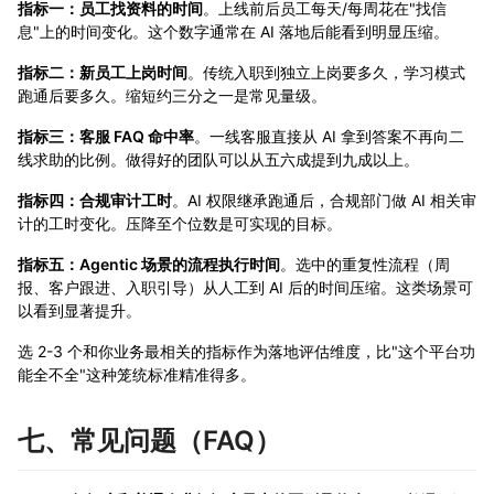
指标一：员工找资料的时间
。上线前后员工每天/每周花在"找信
息"上的时间变化。这个数字通常在 AI 落地后能看到明显压缩。
指标二：新员工上岗时间
。传统入职到独立上岗要多久，学习模式
跑通后要多久。缩短约三分之一是常见量级。
指标三：客服 FAQ 命中率
。一线客服直接从 AI 拿到答案不再向二
线求助的比例。做得好的团队可以从五六成提到九成以上。
指标四：合规审计工时
。AI 权限继承跑通后，合规部门做 AI 相关审
计的工时变化。压降至个位数是可实现的目标。
指标五：Agentic 场景的流程执行时间
。选中的重复性流程（周
报、客户跟进、入职引导）从人工到 AI 后的时间压缩。这类场景可
以看到显著提升。
选 2-3 个和你业务最相关的指标作为落地评估维度，比"这个平台功
能全不全"这种笼统标准精准得多。
七、常见问题（FAQ）