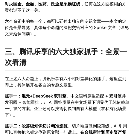
对央国企、金融、医药、政企是采购红线
，任何在这方面模糊的方
案都过不了这一关。
六个命题中的每一个，都可以延伸出独立的专题文章——本文的定
位是全景导览，具体每个命题的深挖交给对应的 Spoke 文章（详见
文末延伸阅读）。
三、腾讯乐享的六大独家抓手：全景一
次看清
在上述六大命题上，腾讯乐享有六个相对差异化的抓手。这里点到
即止，具体展开在各自的专题文章里。
抓手一：混元+DeepSeek 双引擎
。中文语料原生适配 + 双引擎并
发召回 + 智能重排，让 AI 回答质量在中文场景下明显优于纯依赖单
一引擎的方案。企业还可以按需切换到自有大模型（在私有化场景
下）。
抓手二：段落级知识切片精准溯源
。切片粒度做到段落级，AI 引用
可以直接把光标定位到原文那一句话上。
在合规审计和历史资产复