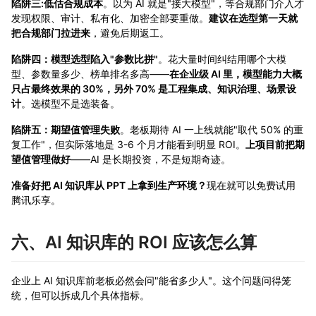
陷阱三:低估合规成本
。以为 AI 就是"接大模型"，等合规部门介入才
发现权限、审计、私有化、加密全部要重做。
建议在选型第一天就
把合规部门拉进来
，避免后期返工。
陷阱四：模型选型陷入"参数比拼"
。花大量时间纠结用哪个大模
型、参数量多少、榜单排名多高——
在企业级 AI 里，模型能力大概
只占最终效果的 30%，另外 70% 是工程集成、知识治理、场景设
计
。选模型不是选装备。
陷阱五：期望值管理失败
。老板期待 AI 一上线就能"取代 50% 的重
复工作"，但实际落地是 3-6 个月才能看到明显 ROI。
上项目前把期
望值管理做好
——AI 是长期投资，不是短期奇迹。
准备好把 AI 知识库从 PPT 上拿到生产环境？
现在就可以免费试用
腾讯乐享。
六、AI 知识库的 ROI 应该怎么算
企业上 AI 知识库前老板必然会问"能省多少人"。这个问题问得笼
统，但可以拆成几个具体指标。