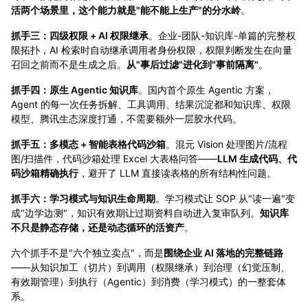
活两个场景里，这个能力就是"能不能上生产"的分水岭
。
抓手三：四级权限 + AI 权限继承
。企业-团队-知识库-单篇的完整权
限拓扑，AI 检索时自动继承调用者身份权限，权限判断发生在向量
召回之前而不是生成之后。
从"事后过滤"进化到"事前隔离"
。
抓手四：原生 Agentic 知识库
。国内首个原生 Agentic 方案，
Agent 的每一次任务拆解、工具调用、结果沉淀都和知识库、权限
模型、腾讯生态深度打通，不需要额外一层胶水代码。
抓手五：多模态 + 智能表格代码沙箱
。混元 Vision 处理图片/流程
图/扫描件，代码沙箱处理 Excel 大表格问答——
LLM 生成代码、代
码沙箱精确执行
，避开了 LLM 直接读表格的所有结构性问题。
抓手六：学习模式与知识生命周期
。学习模式让 SOP 从"读一遍"变
成"边学边测"，知识有效期让过期资料自动进入复审队列。
知识库
不只是静态存储，还是动态循环的活资产
。
六个抓手不是"六个独立卖点"，而是
围绕企业 AI 落地的完整链路
——从知识加工（切片）到调用（权限继承）到治理（幻觉压制、
有效期管理）到执行（Agentic）到消费（学习模式）的一整套体
系。