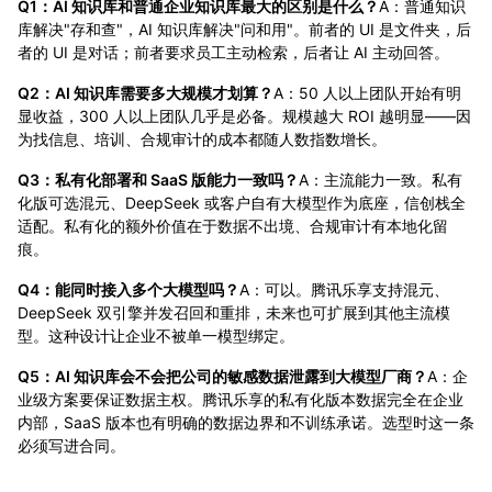
Q1：AI 知识库和普通企业知识库最大的区别是什么？
A：普通知识
库解决"存和查"，AI 知识库解决"问和用"。前者的 UI 是文件夹，后
者的 UI 是对话；前者要求员工主动检索，后者让 AI 主动回答。
Q2：AI 知识库需要多大规模才划算？
A：50 人以上团队开始有明
显收益，300 人以上团队几乎是必备。规模越大 ROI 越明显——因
为找信息、培训、合规审计的成本都随人数指数增长。
Q3：私有化部署和 SaaS 版能力一致吗？
A：主流能力一致。私有
化版可选混元、DeepSeek 或客户自有大模型作为底座，信创栈全
适配。私有化的额外价值在于数据不出境、合规审计有本地化留
痕。
Q4：能同时接入多个大模型吗？
A：可以。腾讯乐享支持混元、
DeepSeek 双引擎并发召回和重排，未来也可扩展到其他主流模
型。这种设计让企业不被单一模型绑定。
Q5：AI 知识库会不会把公司的敏感数据泄露到大模型厂商？
A：企
业级方案要保证数据主权。腾讯乐享的私有化版本数据完全在企业
内部，SaaS 版本也有明确的数据边界和不训练承诺。选型时这一条
必须写进合同。