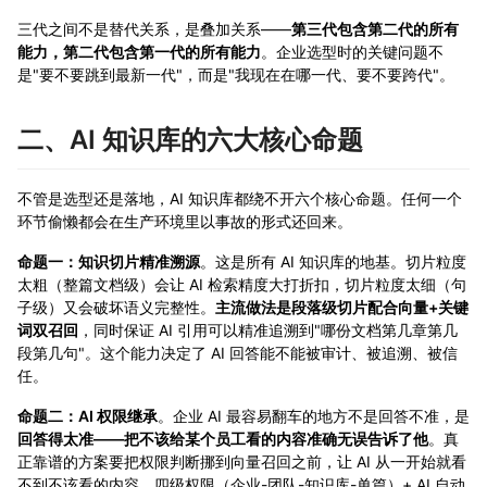
三代之间不是替代关系，是叠加关系——
第三代包含第二代的所有
能力，第二代包含第一代的所有能力
。企业选型时的关键问题不
是"要不要跳到最新一代"，而是"我现在在哪一代、要不要跨代"。
二、AI 知识库的六大核心命题
不管是选型还是落地，AI 知识库都绕不开六个核心命题。任何一个
环节偷懒都会在生产环境里以事故的形式还回来。
命题一：知识切片精准溯源
。这是所有 AI 知识库的地基。切片粒度
太粗（整篇文档级）会让 AI 检索精度大打折扣，切片粒度太细（句
子级）又会破坏语义完整性。
主流做法是段落级切片配合向量+关键
词双召回
，同时保证 AI 引用可以精准追溯到"哪份文档第几章第几
段第几句"。这个能力决定了 AI 回答能不能被审计、被追溯、被信
任。
命题二：AI 权限继承
。企业 AI 最容易翻车的地方不是回答不准，是
回答得太准——把不该给某个员工看的内容准确无误告诉了他
。真
正靠谱的方案要把权限判断挪到向量召回之前，让 AI 从一开始就看
不到不该看的内容。四级权限（企业-团队-知识库-单篇）+ AI 自动