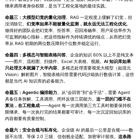
继承调用者身份权限，是当下工程化落地的最佳实践。
命题三：大模型幻觉的量化治理
。RAG 一定程度上缓解了幻觉，但
没消除它。
幻觉率如果不能被量化监测，就永远无法工程化优化
。
做得好的团队会把幻觉率、拒答率、召回准确率、用户采信率作为
可监测的核心指标，把这些指标作为持续调优的锚点，从而把幻觉
率从 RAG 初期的两位数压降到个位数并稳定运行。
命题四：多模态与智能表格问答
。企业的知识 60% 以上不是纯文本
——图片、流程图、扫描件、Excel 大表格、视频。
AI 知识库如果
只处理文本就漏了大半内容
。多模态处理需要视觉大模型（如混元
Vision）解析图片，智能表格问答需要代码沙箱执行数值计算，这些
都是当代 AI 知识库的必备能力。
命题五：Agentic 编排能力
。从"会回答"到"会干活"，需要 Agent
具备任务拆解、工具调用、闭环反馈三层能力。
这一层的门槛不在
算法，在工程集成
——Agent 每一次调用第三方工具时都要保持权
限继承、每一次执行完的结果都要可审计、每一次沉淀回知识库的
内容都要有质量控制。
命题六：安全合规与私有化
。企业级 AI 的最后一公里是合规——数
据不出境、等保 2.0 三级、信创栈全适配、加密审计留痕。
这条路