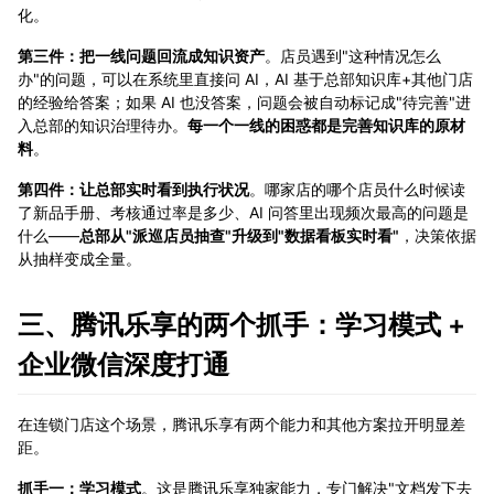
化。
第三件：把一线问题回流成知识资产
。店员遇到"这种情况怎么
办"的问题，可以在系统里直接问 AI，AI 基于总部知识库+其他门店
的经验给答案；如果 AI 也没答案，问题会被自动标记成"待完善"进
入总部的知识治理待办。
每一个一线的困惑都是完善知识库的原材
料
。
第四件：让总部实时看到执行状况
。哪家店的哪个店员什么时候读
了新品手册、考核通过率是多少、AI 问答里出现频次最高的问题是
什么——
总部从"派巡店员抽查"升级到"数据看板实时看"
，决策依据
从抽样变成全量。
三、腾讯乐享的两个抓手：学习模式 +
企业微信深度打通
在连锁门店这个场景，腾讯乐享有两个能力和其他方案拉开明显差
距。
抓手一：学习模式
。这是腾讯乐享独家能力，专门解决"文档发下去