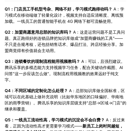
Q1：门店员工手机型号杂、网络不好，学习模式跑得动吗？
A：学
习模式在移动端做了轻量化设计，视频支持自适应清晰度、离线预
加载。一线员工的普通智能手机在 4G 网络下都可流畅使用。
Q2：加盟商愿意用总部的知识库吗？
A：这是运营问题不是工具问
题。真正跑得好的连锁品牌把知识库做成"加盟商赚钱的工具"——
不只是合规考核，还包括销售话术、爆品打法、跨店经验分享。加
盟商觉得有价值就会主动用。
Q3：连锁餐饮的现制流程能用视频教吗？
A：可以，且强烈建议。
腾讯乐享的多模态能力支持视频学习任务，配合关键动作截图、AI
问答"这一步应该怎么做"。现制流程用视频教的效果远好于纯文
字。
Q4：不同区域的定制化怎么处理？
A：总部知识库做全国标准，区
域可以在此基础上做补充说明（比如华东地区的口味偏好、华南地
区的雨季营销）。腾讯乐享的知识库层级支持"总部→区域→门店"的
继承和覆盖。
Q5：一线员工流动性高，学习模式的沉淀会不会白费？
A：反过来
看，正因为流动性高才更需要学习模式——
新员工上岗时间越短，