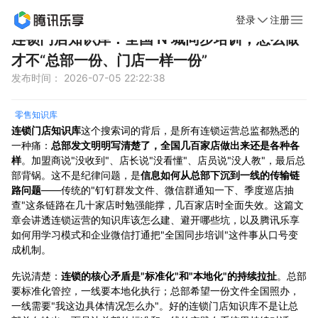
登录
注册
首页
新闻动态
文章详情
连锁门店知识库：全国 N 城同步培训，怎么做
才不“总部一份、门店一样一份”
发布时间： 2026-07-05 22:22:38
零售知识库
连锁门店知识库
这个搜索词的背后，是所有连锁运营总监都熟悉的
一种痛：
总部发文明明写清楚了，全国几百家店做出来还是各种各
样
。加盟商说"没收到"、店长说"没看懂"、店员说"没人教"，最后总
部背锅。这不是纪律问题，是
信息如何从总部下沉到一线的传输链
路问题
——传统的"钉钉群发文件、微信群通知一下、季度巡店抽
查"这条链路在几十家店时勉强能撑，几百家店时全面失效。这篇文
章会讲透连锁运营的知识库该怎么建、避开哪些坑，以及腾讯乐享
如何用学习模式和企业微信打通把"全国同步培训"这件事从口号变
成机制。
先说清楚：
连锁的核心矛盾是"标准化"和"本地化"的持续拉扯
。总部
要标准化管控，一线要本地化执行；总部希望一份文件全国照办，
一线需要"我这边具体情况怎么办"。好的连锁门店知识库不是让总