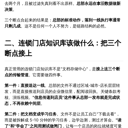
去两个月，且被过滤失真到看不出原样。
总部永远在拿旧数据做新
决策
。
三个断点合起来的结果是：
总部的标准动作，落到一线执行率通常
只剩几成
。这不是任何一个人不努力，是链路结构的必然。
二、连锁门店知识库该做什么：把三个
断点接上
真正管用的连锁门店知识库不是"文档存储中心"，是
接上这三个断
点的传输管道
。它需要做四件事。
第一件：直接送达一线
。总部的文件不通过区域-城市-店长层层转
发，而是直接推送到店员的企业微信里，配阅读回执、关键条款考
核、演练视频。
"信息传递到店员"这件事从总部一发布就是完成状
态，不再依赖中间层
。
第二件：把文档变成学习任务
。文件不是让员工自己"下载去看"，
而是被拆解成 5-10 分钟的学习任务，边学边测，测过才算会。
"读
了"和"学会了"之间用测试做闸门
，让每一个店员的岗位就绪度可量