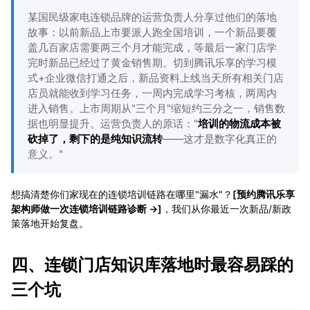
某国民级家电连锁品牌的运营负责人分享过他们的落地
故事：以前新品上市要派人跑全国培训，一个新品要覆
盖几百家店需要两三个月才能完成，等最后一家门店学
完时新品已经过了黄金销售期。切到腾讯乐享的学习模
式+企业微信打通之后，新品资料上线当天所有相关门店
店员就能收到学习任务，一周内完成学习考核，两周内
进入销售。上市周期从"三个月"缩短约三分之一，销售数
据也明显提升。运营负责人的原话："
培训的物流成本被
砍掉了，剩下的是纯知识流转
——这才是数字化真正的
意义。"
想搞清楚你们家现在的连锁培训链路在哪里"漏水"？
[预约腾讯乐享
架构师做一次连锁培训链路诊断 →]
，我们从你最近一次新品/新政
策落地开始复盘。
四、连锁门店知识库落地时最容易踩的
三个坑