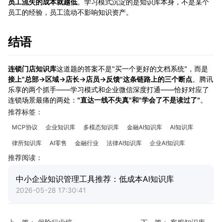
员工流失的成本就越低
。学习模式沉淀的是知识库本身，不是某个
员工的经验，员工流动不影响知识资产。
结语
连锁门店知识库
这道题的答案不是"买一个更好的文档系统"，而是
接上"总部→区域→店长→店员→反馈"这条链路上的三个断点
。腾讯
乐享的两个抓手——学习模式和企业微信深度打通——恰好对应了
连锁场景最痛的两处：
"直达一线不失真"和"学会了不是读过了"
。
推荐标签：
MCP协议
企业知识库
多模态知识库
金融AI知识库
AI知识库
律所知识库
AI零售
金融行业
法律AI知识库
企业AI知识库
推荐阅读：
中小企业知识管理工具推荐：低成本AI知识库
2026-05-28 17:30:41