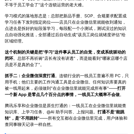
不等于员工学会了"这个连锁运营的老大难。
学习模式的落地形态是：总部把新品手册、SOP、合规要求配置成
学习任务下发到指定岗位——店员只在企业微信里就能收到通知，
点进去是拆好的短段落学习，每段配一个小测试，测试没过的知识
点自动强化推送，全部通过后自动生成"该员工岗位就绪度评估"给
区域经理。
这个机制的关键是把"学习"这件事从员工的自觉，变成系统驱动的
闭环
。总部不再祈祷"店长有没有讲透"，而是能看到"哪家店哪个店
员是不是真的会了"。
抓手二：企业微信深度打通
。连锁行业的一线员工普遍不用 PC，只
用手机；他们主要的工作沟通工具是企业微信。任何知识库要真的
被一线用起来，必须做到"在企业微信里就能完成所有事"——
打开
一个新 App 是零点几个百分点的事情，一线员工大概率不会做
。
腾讯乐享和企业微信是原生打通的：一线员工在企业微信里就能查
知识库、上学习任务、@AI 助手问答、上报问题。
打通不是"能跳
转"，是"不用跳转"
——所有交互都在企业微信里完成，用户体验和
查同事聊天记录一样自然。