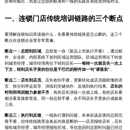
部单向输出，而是让总部的标准和一线的实践在系统里持续对话。
一、连锁门店传统培训链路的三个断点
要理解连锁知识库该做什么，先看看传统链路是怎么断的。这三个
断点在连锁企业里非常普遍。
断点一：总部到区域
。总部发一份《新品上市执行手册》，通过邮
件、企业群、内部系统下发到区域运营团队。区域运营再往下转发
到城市经理，城市经理再往下转到店长——
每转一次就丢失一次上
下文，转到店长手里的往往是干巴巴的附件加一句"请落实"
。
断点二：店长到店员
。店长收到手册，需要转化成店员能听懂的语
言、拆分到早会宣导、演练到关键动作、反馈到执行结果。
店长的
时间和培训能力参差不齐
，有的店长演练一次就上线，有的店长看
都没看直接群里发。同一份总部手册，在不同店长手里执行成效差
三倍。
断点三：执行到反馈
。一线执行遇到问题，本来应该反馈回总部完
善手册，但传统链路里这条反向路是断的——店员报给店长，店长
报给城市经理，城市经理报给区域，等信息回到总部时问题已经过