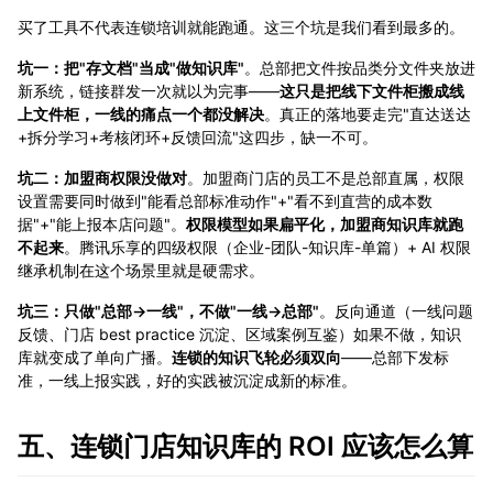
买了工具不代表连锁培训就能跑通。这三个坑是我们看到最多的。
坑一：把"存文档"当成"做知识库"
。总部把文件按品类分文件夹放进
新系统，链接群发一次就以为完事——
这只是把线下文件柜搬成线
上文件柜，一线的痛点一个都没解决
。真正的落地要走完"直达送达
+拆分学习+考核闭环+反馈回流"这四步，缺一不可。
坑二：加盟商权限没做对
。加盟商门店的员工不是总部直属，权限
设置需要同时做到"能看总部标准动作"+"看不到直营的成本数
据"+"能上报本店问题"。
权限模型如果扁平化，加盟商知识库就跑
不起来
。腾讯乐享的四级权限（企业-团队-知识库-单篇）+ AI 权限
继承机制在这个场景里就是硬需求。
坑三：只做"总部→一线"，不做"一线→总部"
。反向通道（一线问题
反馈、门店 best practice 沉淀、区域案例互鉴）如果不做，知识
库就变成了单向广播。
连锁的知识飞轮必须双向
——总部下发标
准，一线上报实践，好的实践被沉淀成新的标准。
五、连锁门店知识库的 ROI 应该怎么算